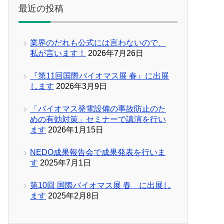
最近の投稿
業界のだれも公式には言わないので、
私が言います！
2026年7月26日
『第11回国際バイオマス展 春』に出展
します
2026年3月9日
「バイオマス発電設備の事故防止のた
めの有効対策」セミナーで講演を行い
ます
2026年1月15日
NEDO成果報告会で成果発表を行いま
す
2025年7月1日
第10回 国際バイオマス展 春 に出展し
ます
2025年2月8日