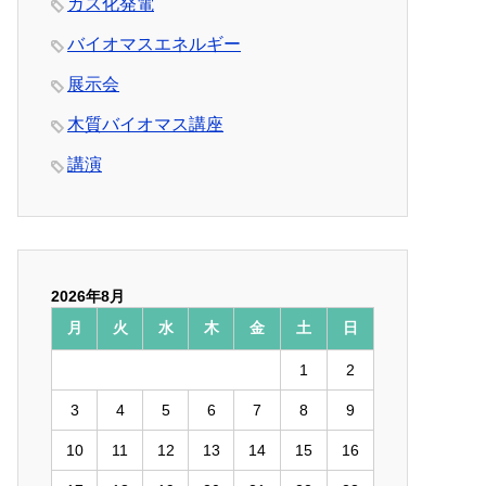
ガス化発電
バイオマスエネルギー
展示会
木質バイオマス講座
講演
2026年8月
月
火
水
木
金
土
日
1
2
3
4
5
6
7
8
9
10
11
12
13
14
15
16