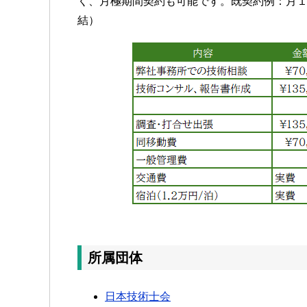
く、月極期間契約も可能です。既契約例：月
結）
所属団体
日本技術士会