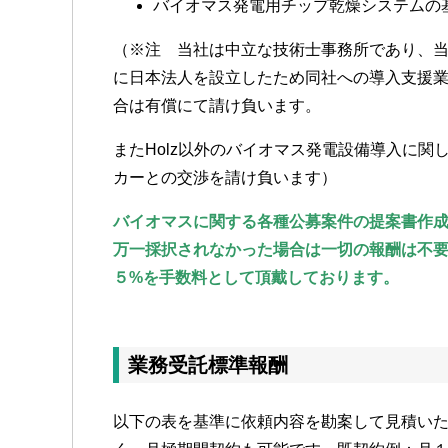
バイオマス発電用チップ乾燥システムの
（※注 当社は中立な技術士事務所であり、当社が
に日本法人を設立したため同社への導入支援
合は有償にて請け負います。
またHolz以外のバイオマス発電設備導入に
カーとの交渉を請け負います）
バイオマスに関する各種公募案件の提案書作
万一採択されなかった場合は一切の報酬は不
５%を手数料として頂戴しております。
業務受託標準報酬
以下の表を基準に依頼内容を勘案して見積い